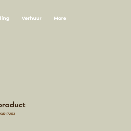
ling
Verhuur
More
 product
23517253