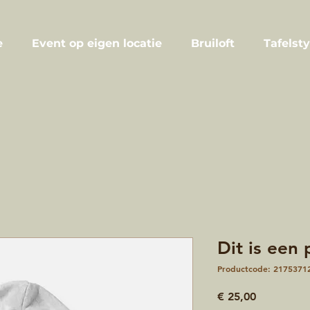
e
Event op eigen locatie
Bruiloft
Tafelsty
Dit is een
Productcode: 2175371
Prijs
€ 25,00